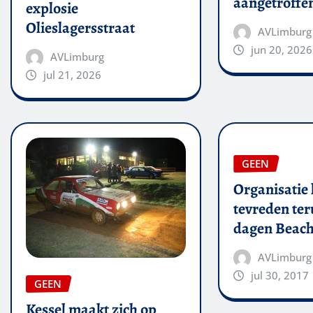
aangetroffe
explosie
Olieslagersstraat
AVLimburg
jun 20, 2026
AVLimburg
jul 21, 2026
GEEN
Organisatie 
tevreden ter
dagen Beach
AVLimburg
jul 30, 2017
GEEN
Kessel maakt zich op