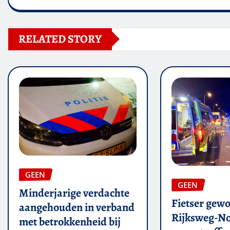
RELATED STORY
GEEN
GEEN
Minderjarige verdachte
Fietser gew
aangehouden in verband
Rijksweg-N
met betrokkenheid bij