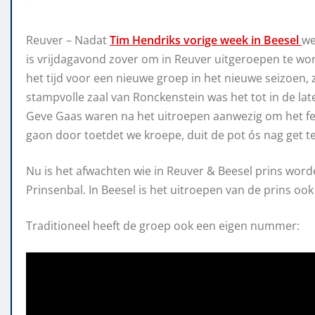
Reuver – Nadat
Tim Hendriks vorige week in Beesel
we
is vrijdagavond zover om in Reuver uitgeroepen te wo
het tijd voor een nieuwe groep in het nieuwe seizoen, zo
stampvolle zaal van Ronckenstein was het tot in de lat
Geve Gaas waren na het uitroepen aanwezig om het fe
gaon door toetdet we kroepe, duit de pot ós nag get t
Nu is het afwachten wie in Reuver & Beesel prins worden
Prinsenbal. In Beesel is het uitroepen van de prins ook
Traditioneel heeft de groep ook een eigen nummer: