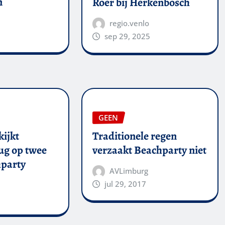
n
Roer bij Herkenbosch
regio.venlo
sep 29, 2025
GEEN
kijkt
Traditionele regen
ug op twee
verzaakt Beachparty niet
party
AVLimburg
jul 29, 2017