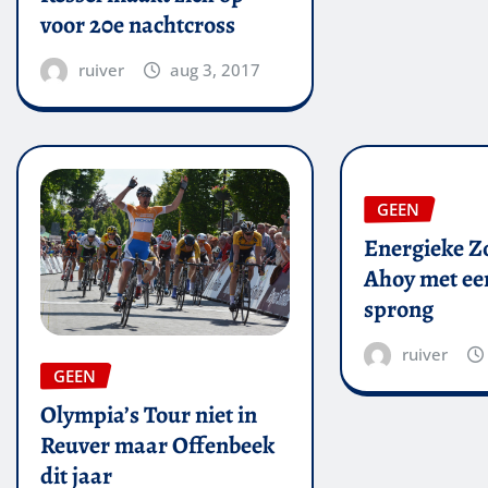
voor 20e nachtcross
ruiver
aug 3, 2017
GEEN
Energieke Zo
Ahoy met een
sprong
ruiver
GEEN
Olympia’s Tour niet in
Reuver maar Offenbeek
dit jaar