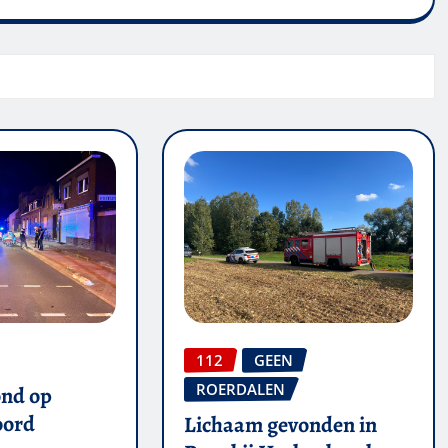
112
GEEN
ROERDALEN
ond op
oord
Lichaam gevonden in