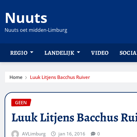
Ga
Nuuts
naar
de
inhoud
Nuuts oet midden-Limburg
REGIO
LANDELIJK
VIDEO
SOCIA
Home
Luuk Litjens Bacchus Ruiver
GEEN
Luuk Litjens Bacchus Ru
AVLimburg
jan 16, 2016
0