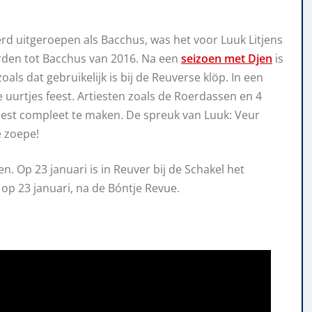
rd uitgeroepen als Bacchus, was het voor Luuk Litjens
rden tot Bacchus van 2016. Na een
seizoen met Djen
is
als dat gebruikelijk is bij de Reuverse klöp. In een
e uurtjes feest. Artiesten zoals de Roerdassen en 4
est compleet te maken. De spreuk van Luuk: Veur
e zoepe!
. Op 23 januari is in Reuver bij de Schakel het
 op 23 januari, na de Bóntje Revue.