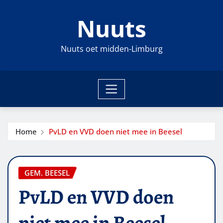
Ga
Nuuts
naar
de
inhoud
Nuuts oet midden-Limburg
Home
PvLD en VVD doen niet mee in Beesel
GEM. BEESEL
PvLD en VVD doen
niet mee in Beesel