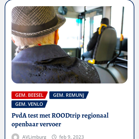
GEM. BEESEL
GEM. REMUNJ
GEM. VENLO
PvdA test met ROODtrip regionaal
openbaar vervoer
AVLimburg
feb 9, 2023