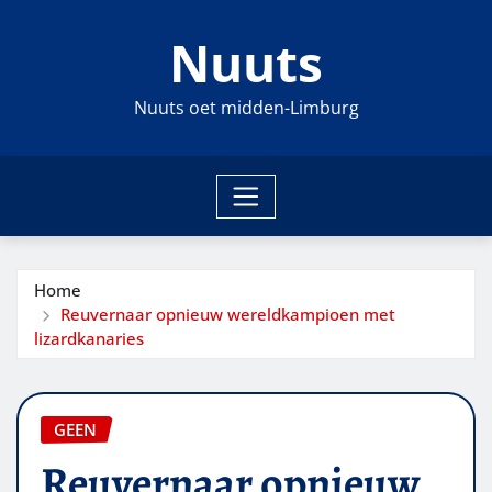
Ga
Nuuts
naar
de
inhoud
Nuuts oet midden-Limburg
Home
Reuvernaar opnieuw wereldkampioen met
lizardkanaries
GEEN
Reuvernaar opnieuw