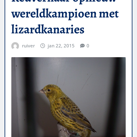
wereldkampioen met
lizardkanaries
ruiver
jan 22, 2015
0