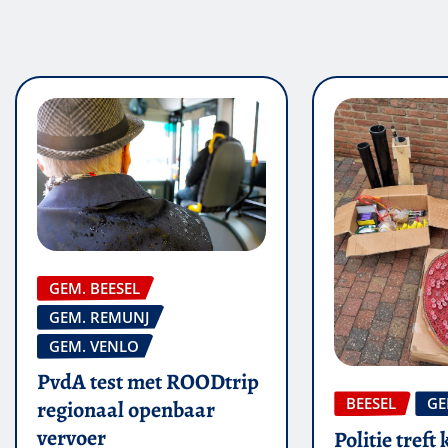
GEM. BEESEL
GEM. REMUNJ
GEM. VENLO
PvdA test met ROODtrip
BEESEL
GE
regionaal openbaar
vervoer
Politie treft 