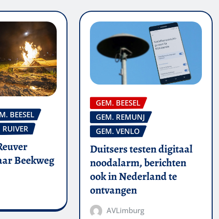
GEM. BEESEL
M. BEESEL
GEM. REMUNJ
RUIVER
GEM. VENLO
Reuver
Duitsers testen digitaal
naar Beekweg
noodalarm, berichten
ook in Nederland te
ontvangen
AVLimburg