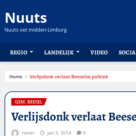
Ga
Nuuts
naar
de
inhoud
Nuuts oet midden-Limburg
REGIO
LANDELIJK
VIDEO
SOCIA
Home
Verlijsdonk verlaat Beeselse politiek
GEM. BEESEL
Verlijsdonk verlaat Beese
ruiver
jan 3, 2014
0