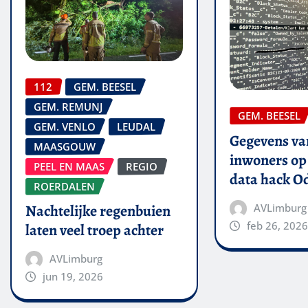
112
GEM. BEESEL
GEM. REMUNJ
GEM. BEESEL
GEM. VENLO
LEUDAL
Gegevens van
MAASGOUW
inwoners op 
PEEL EN MAAS
REGIO
data hack O
ROERDALEN
AVLimburg
Nachtelijke regenbuien
feb 26, 2026
laten veel troep achter
AVLimburg
jun 19, 2026