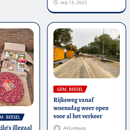
sep 13, 2023
GEM. BEESEL
Rijksweg vanaf
woensdag weer open
voor al het verkeer
M. BEESEL
kilo’s illegaal
AVLimburg