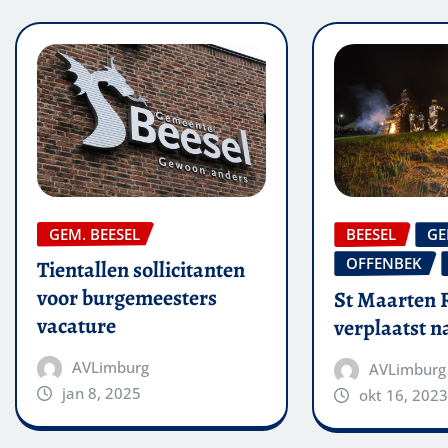
GEM. BEESEL
BEESEL
GE
OFFENBEK
Tientallen sollicitanten
voor burgemeesters
St Maarten 
vacature
verplaatst 
AVLimburg
AVLimburg
jan 8, 2025
okt 16, 2023