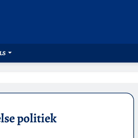
LS
lse politiek