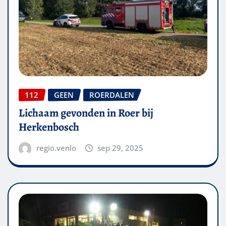
112
GEEN
ROERDALEN
Lichaam gevonden in Roer bij
Herkenbosch
regio.venlo
sep 29, 2025