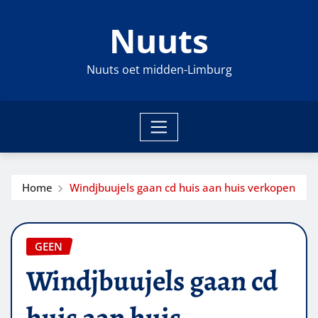
Ga
Nuuts
naar
de
inhoud
Nuuts oet midden-Limburg
Home
Windjbuujels gaan cd huis aan huis verkopen
GEEN
Windjbuujels gaan cd
huis aan huis