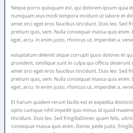
Neque porro quisquam est, qui dolorem ipsum quia dolo
numquam eius modi tempora incidunt ut labore et do
amet orci eget eros faucibus tincidunt. Duis leo. Sed fr
pretium quis, sem. Nulla consequat massa quis enim. Do
eget, arcu. In enim justo, rhoncus ut, imperdiet a, venen
voluptatum deleniti atque corrupti quos dolores et qua
provident, similique sunt in culpa qui officia deserunt 
amet orci eget eros faucibus tincidunt. Duis leo. Sed fr
pretium quis, sem. Nulla consequat massa quis enim. Do
eget, arcu. In enim justo, rhoncus ut, imperdiet a, venen
Et harum quidem rerum facilis est et expedita distinct
optio cumque nihil impedit quo minus id quod maxime 
tincidunt. Duis leo. Sed fringillaDonec quam felis, ultr
consequat massa quis enim. Donec pede justo, fringilla 