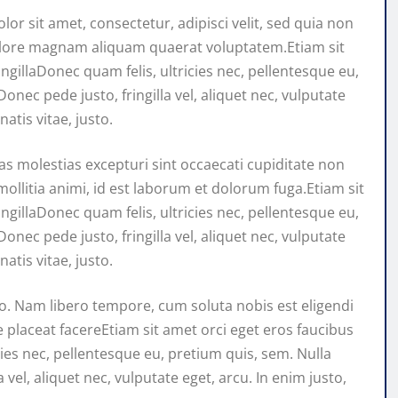
r sit amet, consectetur, adipisci velit, sed quia non
lore magnam aliquam quaerat voluptatem.Etiam sit
ingillaDonec quam felis, ultricies nec, pellentesque eu,
nec pede justo, fringilla vel, aliquet nec, vulputate
atis vitae, justo.
s molestias excepturi sint occaecati cupiditate non
mollitia animi, id est laborum et dolorum fuga.Etiam sit
ingillaDonec quam felis, ultricies nec, pellentesque eu,
nec pede justo, fringilla vel, aliquet nec, vulputate
atis vitae, justo.
io. Nam libero tempore, cum soluta nobis est eligendi
placeat facereEtiam sit amet orci eget eros faucibus
icies nec, pellentesque eu, pretium quis, sem. Nulla
vel, aliquet nec, vulputate eget, arcu. In enim justo,