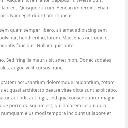
ius laoreet. Quisque rutrum. Aenean imperdiet. Etiam
s nisi. Nam eget dui. Etiam rhoncus.
sem quam semper libero, sit amet adipiscing sem
ulvinar, hendrerit id, lorem. Maecenas nec odio et
nenatis faucibus. Nullam quis ante.
leo. Sed fringilla mauris sit amet nibh. Donec sodales
les, augue velit cursus nunc,
voluptatem accusantium doloremque laudantium, totam
s et quasi architecto beatae vitae dicta sunt explicabo.
tur aut odit aut fugit, sed quia consequuntur magni
Neque porro quisquam est, qui dolorem ipsum quia
 non numquam eius modi tempora incidunt ut labore et