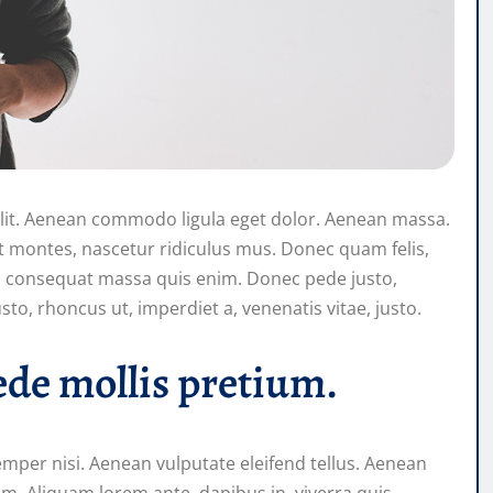
elit. Aenean commodo ligula eget dolor. Aenean massa.
t montes, nascetur ridiculus mus. Donec quam felis,
lla consequat massa quis enim. Donec pede justo,
justo, rhoncus ut, imperdiet a, venenatis vitae, justo.
ede mollis pretium.
mper nisi. Aenean vulputate eleifend tellus. Aenean
nim. Aliquam lorem ante, dapibus in, viverra quis,