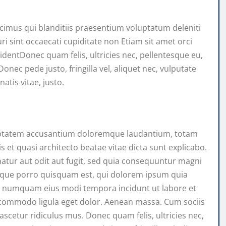
cimus qui blanditiis praesentium voluptatum deleniti
i sint occaecati cupiditate non Etiam sit amet orci
videntDonec quam felis, ultricies nec, pellentesque eu,
nec pede justo, fringilla vel, aliquet nec, vulputate
atis vitae, justo.
oluptatem accusantium doloremque laudantium, totam
s et quasi architecto beatae vitae dicta sunt explicabo.
tur aut odit aut fugit, sed quia consequuntur magni
Neque porro quisquam est, qui dolorem ipsum quia
 non numquam eius modi tempora incidunt ut labore et
ommodo ligula eget dolor. Aenean massa. Cum sociis
scetur ridiculus mus. Donec quam felis, ultricies nec,