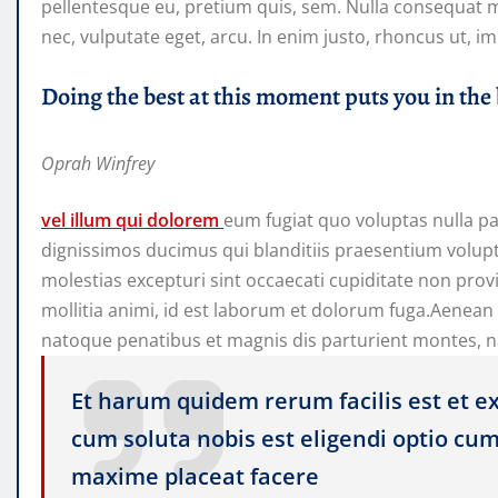
pellentesque eu, pretium quis, sem. Nulla consequat ma
nec, vulputate eget, arcu. In enim justo, rhoncus ut, im
Doing the best at this moment puts you in the
Oprah Winfrey
vel illum qui dolorem
eum fugiat quo voluptas nulla pa
dignissimos ducimus qui blanditiis praesentium volup
molestias excepturi sint occaecati cupiditate non provi
mollitia animi, id est laborum et dolorum fuga.Aenea
natoque penatibus et magnis dis parturient montes, n
Et harum quidem rerum facilis est et ex
cum soluta nobis est eligendi optio cu
maxime placeat facere