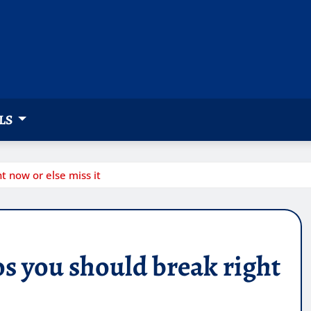
LS
t now or else miss it
os you should break right