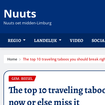
Ga
Nuuts
naar
de
inhoud
Nuuts oet midden-Limburg
REGIO
LANDELIJK
VIDEO
SOCIA
Home
The top 10 traveling taboos you should break righ
GEM. BEESEL
The top 10 traveling tabo
now or else miss it