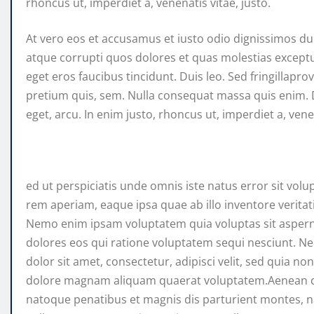
rhoncus ut, imperdiet a, venenatis vitae, justo.
At vero eos et accusamus et iusto odio dignissimos du
atque corrupti quos dolores et quas molestias exceptur
eget eros faucibus tincidunt. Duis leo. Sed fringillapro
pretium quis, sem. Nulla consequat massa quis enim. Do
eget, arcu. In enim justo, rhoncus ut, imperdiet a, venen
ed ut perspiciatis unde omnis iste natus error sit v
rem aperiam, eaque ipsa quae ab illo inventore veritati
Nemo enim ipsam voluptatem quia voluptas sit asperna
dolores eos qui ratione voluptatem sequi nesciunt. 
dolor sit amet, consectetur, adipisci velit, sed quia
dolore magnam aliquam quaerat voluptatem.Aenean c
natoque penatibus et magnis dis parturient montes, na