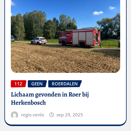
112
GEEN
ROERDALEN
Lichaam gevonden in Roer bij
Herkenbosch
regio.venlo
sep 29, 2025