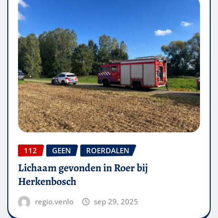
112
GEEN
ROERDALEN
Lichaam gevonden in Roer bij
Herkenbosch
regio.venlo
sep 29, 2025