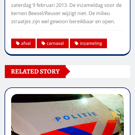
zaterdag 9 februari 2013. De inzameldag voor de
kernen Beesel/Reuver wijzigt niet. De milieu
straatjes zijn wel gewoon bereikbaar en open.
afval
carnaval
inzameling
RELATED STORY