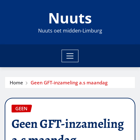
Ga
Nuuts
naar
de
inhoud
Nuuts oet midden-Limburg
Home
Geen GFT-inzameling a.s maandag
GEEN
Geen GFT-inzameling
a.s maandag