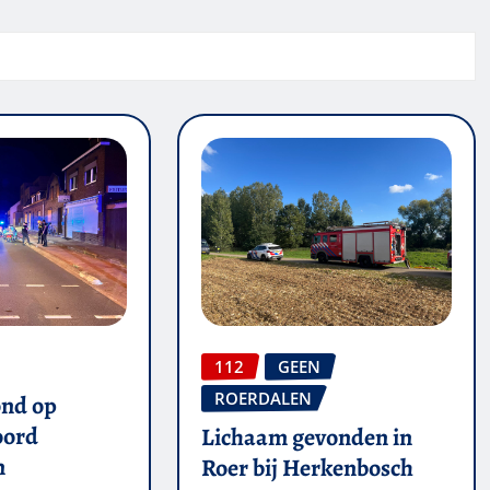
112
GEEN
ROERDALEN
ond op
oord
Lichaam gevonden in
n
Roer bij Herkenbosch