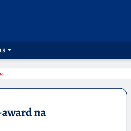
LS
ma
-award na