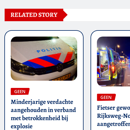
RELATED STORY
GEEN
GEEN
Minderjarige verdachte
Fietser gew
aangehouden in verband
Rijksweg-N
met betrokkenheid bij
aangetroffe
explosie