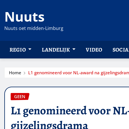
Ga
Nuuts
naar
de
inhoud
Nuuts oet midden-Limburg
REGIO
LANDELIJK
VIDEO
SOCIA
Home
L1 genomineerd voor NL-award na gijzelingsdra
GEEN
L1 genomineerd voor NL
gijzelingsdrama