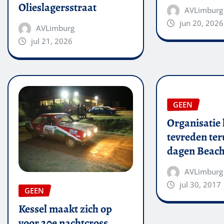
Olieslagersstraat
AVLimburg
jun 20, 2026
AVLimburg
jul 21, 2026
GEEN
Organisatie 
tevreden ter
dagen Beach
AVLimburg
jul 30, 2017
GEEN
Kessel maakt zich op
voor 20e nachtcross