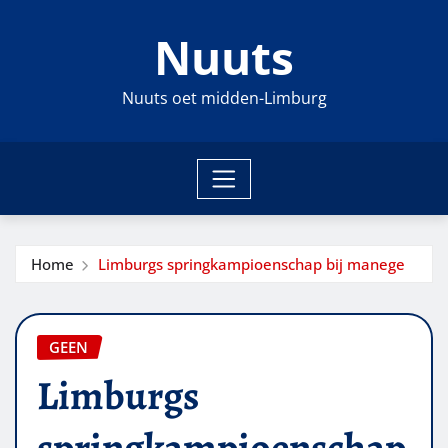
Ga
Nuuts
naar
de
inhoud
Nuuts oet midden-Limburg
Home
Limburgs springkampioenschap bij manege
GEEN
Limburgs
springkampioenschap