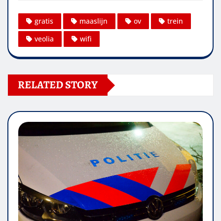
gratis
maaslijn
ov
trein
veolia
wifi
RELATED STORY