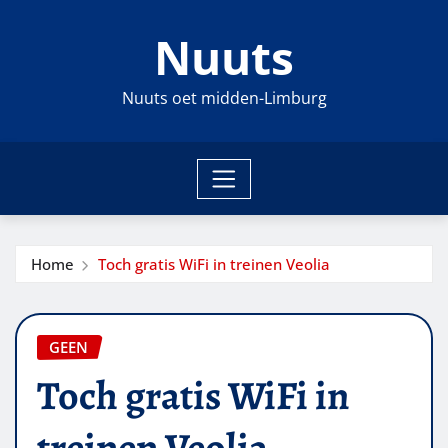
Ga
Nuuts
naar
de
inhoud
Nuuts oet midden-Limburg
Home
Toch gratis WiFi in treinen Veolia
GEEN
Toch gratis WiFi in
treinen Veolia