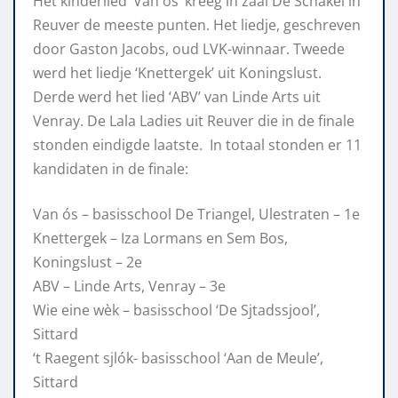
Het kinderlied ‘Van os’ kreeg in zaal De Schakel in
Reuver de meeste punten. Het liedje, geschreven
door Gaston Jacobs, oud LVK-winnaar. Tweede
werd het liedje ‘Knettergek’ uit Koningslust.
Derde werd het lied ‘ABV’ van Linde Arts uit
Venray. De Lala Ladies uit Reuver die in de finale
stonden eindigde laatste. In totaal stonden er 11
kandidaten in de finale:
Van ós – basisschool De Triangel, Ulestraten – 1e
Knettergek – Iza Lormans en Sem Bos,
Koningslust – 2e
ABV – Linde Arts, Venray – 3e
Wie eine wèk – basisschool ‘De Sjtadssjool’,
Sittard
‘t Raegent sjlók- basisschool ‘Aan de Meule’,
Sittard