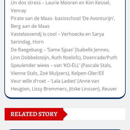
Un dos stress – Laurie Mooren en Kim Kessel,
Venray
Pirate van de Maas- basisschool ‘De Avonturijn’,
Berg aan de Maas
Vastelaovendj is cool – Verhoeckx en Sarya
Serindag, Horn
De Raegebaog – ‘Same Sjpas’ (Isabelle Jennes,
Linn Dobbelsteijn, Ruth Roelofs), Doenrade/Puth
Speulender wiees – van ‘KO-ËLL’ (Pascale Stals,
Vienne Stals, Zoë Muijsers), Kelpen-Oler/Ell
Veur wille d’roet – ‘Lala Ladies’ (Anne van
Heugten, Lissy Bremmers, Jitske Linssen), Reuver
RELATED STORY