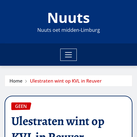
Ga
Nuuts
naar
de
inhoud
Nuuts oet midden-Limburg
Home
Ulestraten wint op KVL in Reuver
GEEN
Ulestraten wint op
KVL in Reuver