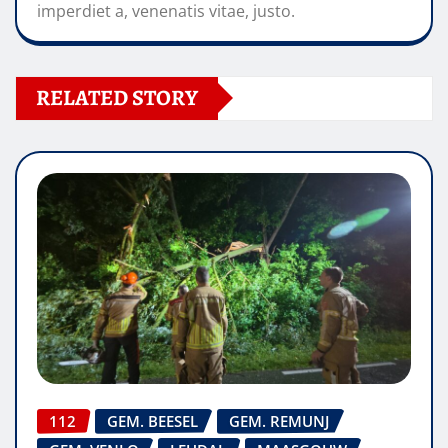
imperdiet a, venenatis vitae, justo.
RELATED STORY
112
GEM. BEESEL
GEM. REMUNJ