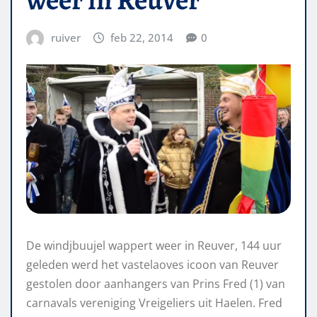
ruiver
feb 22, 2014
0
De windjbuujel wappert weer in Reuver, 144 uur
geleden werd het vastelaoves icoon van Reuver
gestolen door aanhangers van Prins Fred (1) van
carnavals vereniging Vreigeliers uit Haelen. Fred