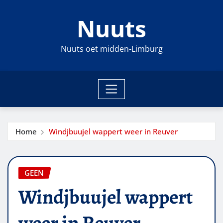
Ga
Nuuts
naar
de
inhoud
Nuuts oet midden-Limburg
Home
Windjbuujel wappert weer in Reuver
GEEN
Windjbuujel wappert
weer in Reuver