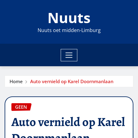
Ga
Nuuts
naar
de
inhoud
Nuuts oet midden-Limburg
Home
Auto vernield op Karel Doornmanlaan
GEEN
Auto vernield op Karel
Doornmanlaan