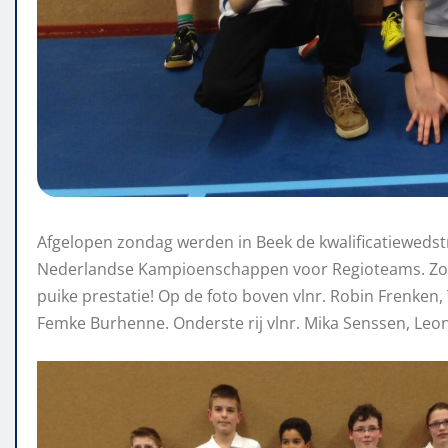
Afgelopen zondag werden in Beek de kwalificatiewedst
Nederlandse Kampioenschappen voor Regioteams. Zowel
puike prestatie! Op de foto boven vlnr. Robin Frenken, 
Femke Burhenne. Onderste rij vlnr. Mika Senssen, Leoni