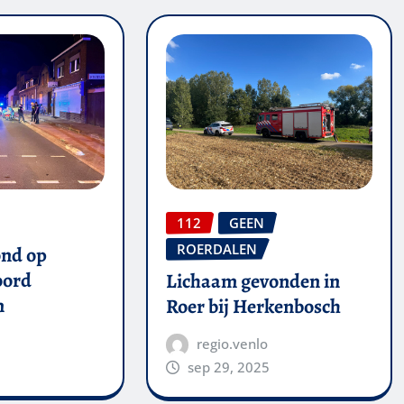
112
GEEN
ROERDALEN
ond op
oord
Lichaam gevonden in
n
Roer bij Herkenbosch
regio.venlo
sep 29, 2025