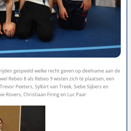
rijden gespeeld welke recht geven op deelname aan de
 Rebeo 8 als Rebeo 9 wisten zich te plaatsen, een
Trevor Peeters, Sylbirt van Treek, Siebe Sijbers en
e Rovers, Christiaan Firing en Luc Paar