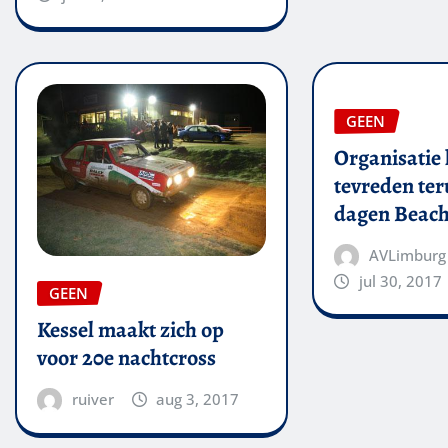
GEEN
Organisatie 
tevreden ter
dagen Beach
AVLimburg
jul 30, 2017
GEEN
Kessel maakt zich op
voor 20e nachtcross
ruiver
aug 3, 2017