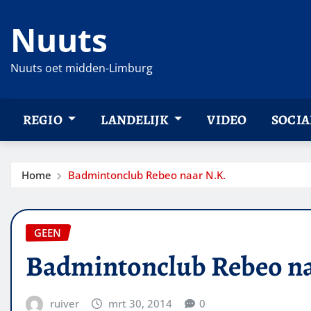
Ga
Nuuts
naar
de
inhoud
Nuuts oet midden-Limburg
REGIO
LANDELIJK
VIDEO
SOCIA
Home
Badmintonclub Rebeo naar N.K.
GEEN
Badmintonclub Rebeo na
ruiver
mrt 30, 2014
0