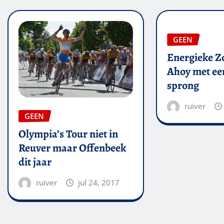
GEEN
Energieke Zo
Ahoy met een
sprong
ruiver
GEEN
Olympia’s Tour niet in
Reuver maar Offenbeek
dit jaar
ruiver
jul 24, 2017