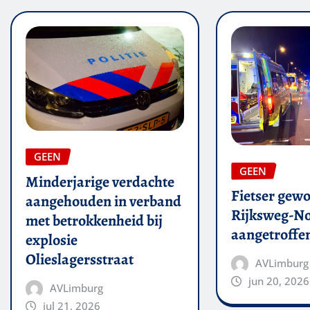
GEEN
GEEN
Minderjarige verdachte
Fietser gew
aangehouden in verband
Rijksweg-N
met betrokkenheid bij
aangetroffe
explosie
Olieslagersstraat
AVLimburg
jun 20, 2026
AVLimburg
jul 21, 2026