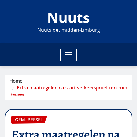
Ga
Nuuts
naar
de
inhoud
Nuuts oet midden-Limburg
Home
Extra maatregelen na start verkeersproef centrum
Reuver
GEM. BEESEL
Extra maatregelen na