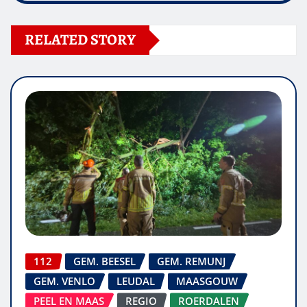
RELATED STORY
112
GEM. BEESEL
GEM. REMUNJ
GEM. VENLO
LEUDAL
MAASGOUW
PEEL EN MAAS
REGIO
ROERDALEN