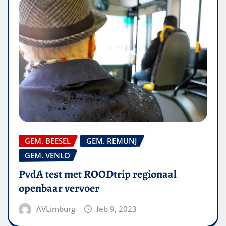
GEM. BEESEL
GEM. REMUNJ
GEM. VENLO
PvdA test met ROODtrip regionaal
openbaar vervoer
AVLimburg
feb 9, 2023