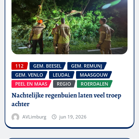
112
GEM. BEESEL
GEM. REMUNJ
GEM. VENLO
LEUDAL
MAASGOUW
PEEL EN MAAS
REGIO
ROERDALEN
Nachtelijke regenbuien laten veel troep
achter
AVLimburg
jun 19, 2026