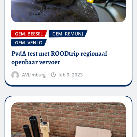
GEM. BEESEL
GEM. REMUNJ
GEM. VENLO
PvdA test met ROODtrip regionaal
openbaar vervoer
AVLimburg
feb 9, 2023