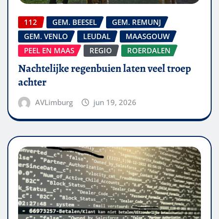
112
GEM. BEESEL
GEM. REMUNJ
GEM. VENLO
LEUDAL
MAASGOUW
PEEL EN MAAS
REGIO
ROERDALEN
Nachtelijke regenbuien laten veel troep
achter
AVLimburg
jun 19, 2026