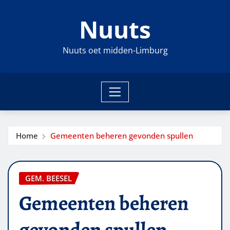
Ga
Nuuts
naar
de
inhoud
Nuuts oet midden-Limburg
Home
Gemeenten beheren gevonden spullen
GEM. BEESEL
Gemeenten beheren
gevonden spullen