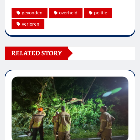
gevonden
overheid
politie
verloren
RELATED STORY