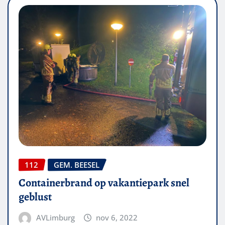
112
GEM. BEESEL
Containerbrand op vakantiepark snel
geblust
AVLimburg
nov 6, 2022