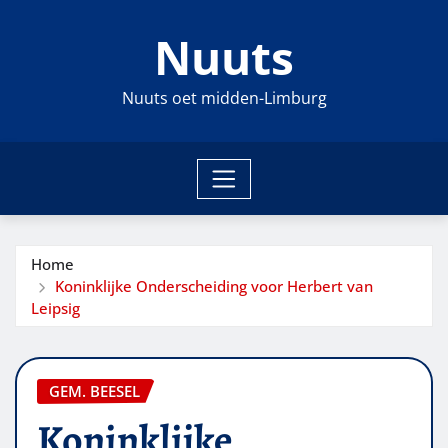
Ga
Nuuts
naar
de
inhoud
Nuuts oet midden-Limburg
Home
Koninklijke Onderscheiding voor Herbert van
Leipsig
GEM. BEESEL
Koninklijke