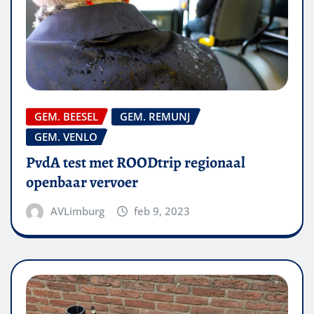
GEM. BEESEL
GEM. REMUNJ
GEM. VENLO
PvdA test met ROODtrip regionaal
openbaar vervoer
AVLimburg
feb 9, 2023