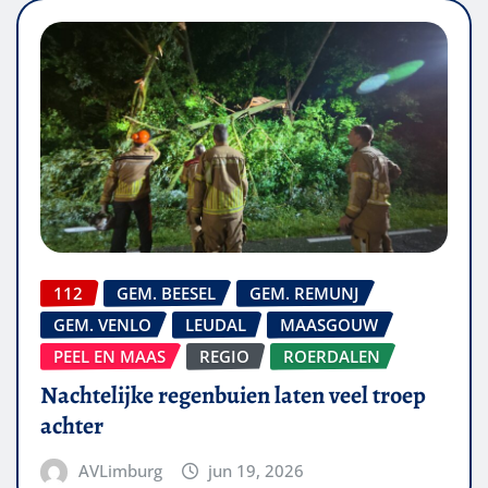
112
GEM. BEESEL
GEM. REMUNJ
GEM. VENLO
LEUDAL
MAASGOUW
PEEL EN MAAS
REGIO
ROERDALEN
Nachtelijke regenbuien laten veel troep
achter
AVLimburg
jun 19, 2026