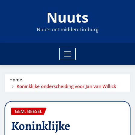
Ga
Nuuts
naar
de
inhoud
Nuuts oet midden-Limburg
Home
Koninklijke onderscheiding voor Jan van Willick
GEM. BEESEL
Koninklijke