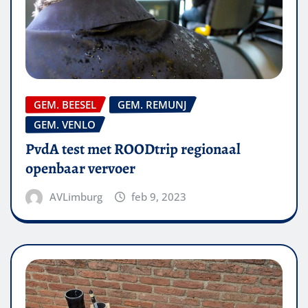
GEM. BEESEL
GEM. REMUNJ
GEM. VENLO
PvdA test met ROODtrip regionaal
openbaar vervoer
AVLimburg
feb 9, 2023