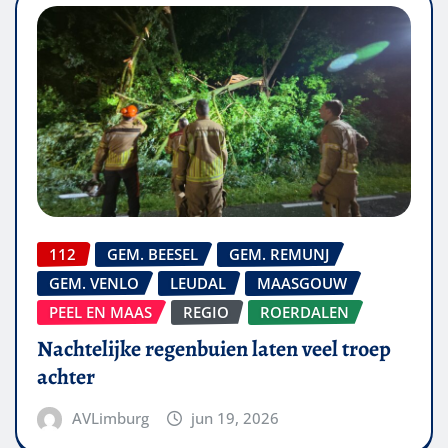
112
GEM. BEESEL
GEM. REMUNJ
GEM. VENLO
LEUDAL
MAASGOUW
PEEL EN MAAS
REGIO
ROERDALEN
Nachtelijke regenbuien laten veel troep
achter
AVLimburg
jun 19, 2026