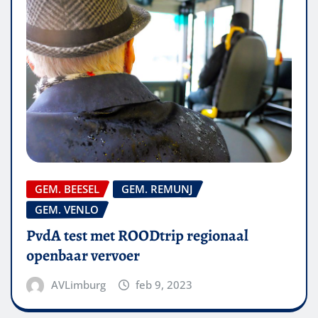
GEM. BEESEL
GEM. REMUNJ
GEM. VENLO
PvdA test met ROODtrip regionaal
openbaar vervoer
AVLimburg
feb 9, 2023