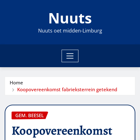
Ga
Nuuts
naar
de
inhoud
Nuuts oet midden-Limburg
Home
Koopovereenkomst fabrieksterrein getekend
GEM. BEESEL
Koopovereenkomst