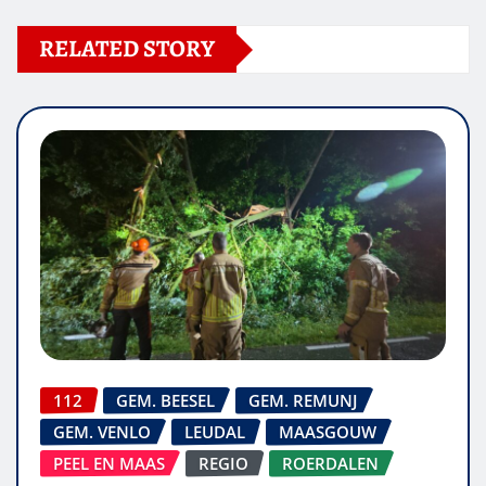
RELATED STORY
112
GEM. BEESEL
GEM. REMUNJ
GEM. VENLO
LEUDAL
MAASGOUW
PEEL EN MAAS
REGIO
ROERDALEN