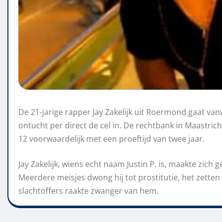
De 21-jarige rapper Jay Zakelijk uit Roermond gaat 
ontucht per direct de cel in. De rechtbank in Maastr
12 voorwaardelijk met een proeftijd van twee jaar.
Jay Zakelijk, wiens echt naam Justin P. is, maakte zich 
Meerdere meisjes dwong hij tot prostitutie, het zetten
slachtoffers raakte zwanger van hem.