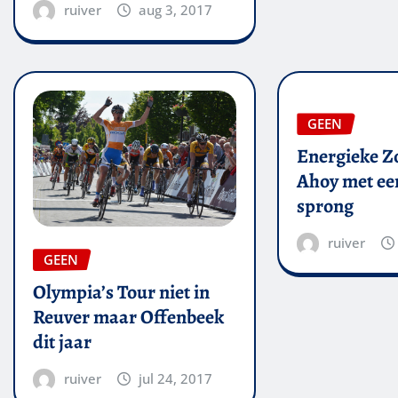
ruiver
aug 3, 2017
GEEN
Energieke Zo
Ahoy met een
sprong
ruiver
GEEN
Olympia’s Tour niet in
Reuver maar Offenbeek
dit jaar
ruiver
jul 24, 2017