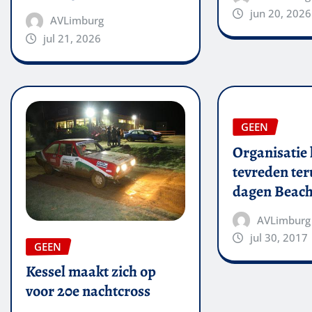
jun 20, 2026
AVLimburg
jul 21, 2026
GEEN
Organisatie 
tevreden ter
dagen Beach
AVLimburg
jul 30, 2017
GEEN
Kessel maakt zich op
voor 20e nachtcross