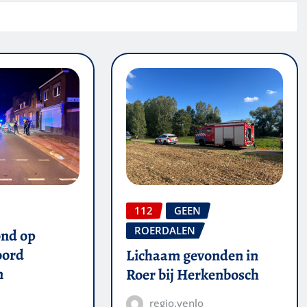
112
GEEN
ROERDALEN
ond op
oord
Lichaam gevonden in
n
Roer bij Herkenbosch
regio.venlo