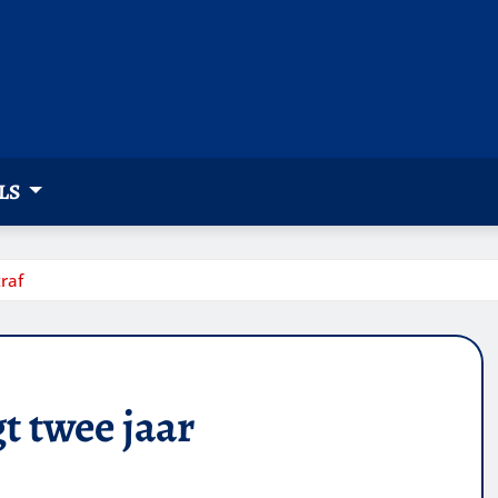
LS
raf
t twee jaar