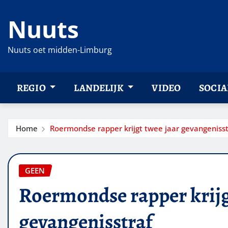
Ga
Nuuts
naar
de
inhoud
Nuuts oet midden-Limburg
REGIO
LANDELIJK
VIDEO
SOCIA
Home
Roermondse rapper krijgt twee jaar gevangenisst
GEEN
Roermondse rapper krijg
gevangenisstraf