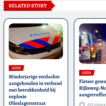
RELATED STORY
GEEN
GEEN
Minderjarige verdachte
Fietser gew
aangehouden in verband
Rijksweg-N
met betrokkenheid bij
aangetroffe
explosie
Olieslagersstraat
AVLimburg