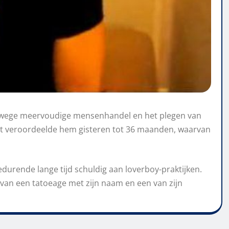
vanwege meervoudige mensenhandel en het plegen van
icht veroordeelde hem gisteren tot 36 maanden, waarvan
gedurende lange tijd schuldig aan loverboy-praktijken.
 van een tatoeage met zijn naam en een van zijn