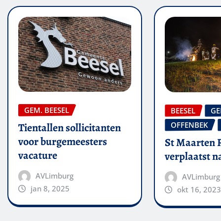
GEM. BEESEL
BEESEL
GE
OFFENBEK
Tientallen sollicitanten
voor burgemeesters
St Maarten 
vacature
verplaatst 
AVLimburg
AVLimburg
jan 8, 2025
okt 16, 2023