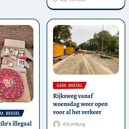
GEM. BEESEL
Rijksweg vanaf
woensdag weer open
voor al het verkeer
M. BEESEL
kilo’s illegaal
AVLimburg