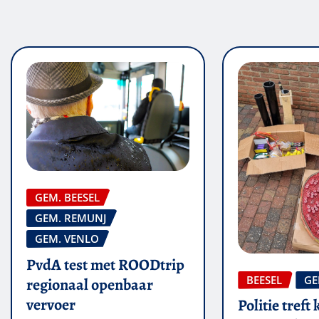
GEM. BEESEL
GEM. REMUNJ
GEM. VENLO
PvdA test met ROODtrip
BEESEL
GE
regionaal openbaar
vervoer
Politie treft 