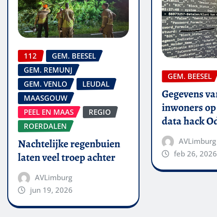
112
GEM. BEESEL
GEM. REMUNJ
GEM. BEESEL
GEM. VENLO
LEUDAL
Gegevens van
MAASGOUW
inwoners op 
PEEL EN MAAS
REGIO
data hack O
ROERDALEN
AVLimburg
Nachtelijke regenbuien
feb 26, 2026
laten veel troep achter
AVLimburg
jun 19, 2026