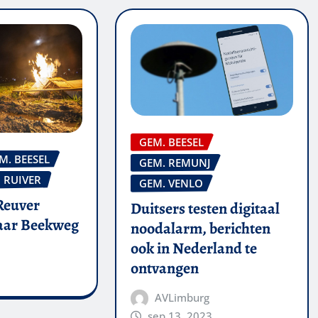
GEM. BEESEL
M. BEESEL
GEM. REMUNJ
RUIVER
GEM. VENLO
Reuver
Duitsers testen digitaal
naar Beekweg
noodalarm, berichten
ook in Nederland te
ontvangen
AVLimburg
sep 13, 2023