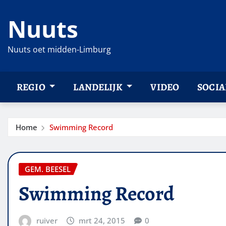
Ga
Nuuts
naar
de
inhoud
Nuuts oet midden-Limburg
REGIO
LANDELIJK
VIDEO
SOCIA
Home
Swimming Record
GEM. BEESEL
Swimming Record
ruiver
mrt 24, 2015
0