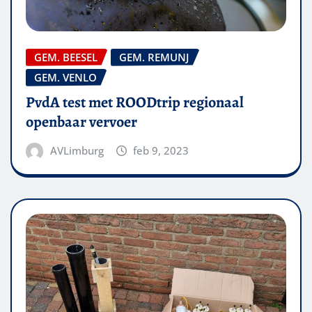
GEM. BEESEL
GEM. REMUNJ
GEM. VENLO
PvdA test met ROODtrip regionaal
openbaar vervoer
AVLimburg
feb 9, 2023