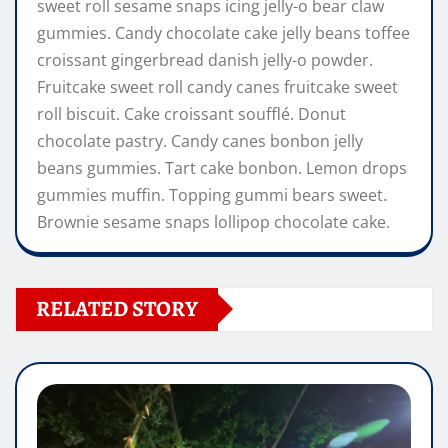
sweet roll sesame snaps icing jelly-o bear claw
gummies. Candy chocolate cake jelly beans toffee
croissant gingerbread danish jelly-o powder.
Fruitcake sweet roll candy canes fruitcake sweet
roll biscuit. Cake croissant soufflé. Donut
chocolate pastry. Candy canes bonbon jelly
beans gummies. Tart cake bonbon. Lemon drops
gummies muffin. Topping gummi bears sweet.
Brownie sesame snaps lollipop chocolate cake.
RELATED STORY