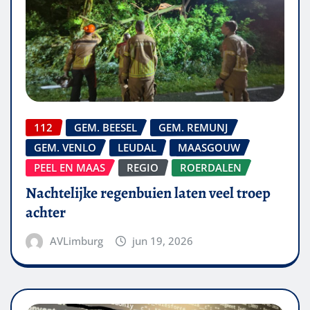
112
GEM. BEESEL
GEM. REMUNJ
GEM. VENLO
LEUDAL
MAASGOUW
PEEL EN MAAS
REGIO
ROERDALEN
Nachtelijke regenbuien laten veel troep
achter
AVLimburg
jun 19, 2026