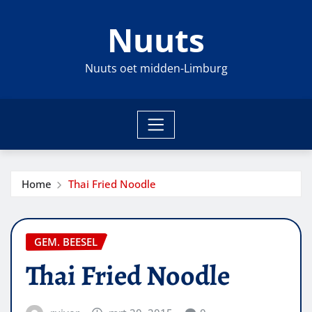
Ga
Nuuts
naar
de
inhoud
Nuuts oet midden-Limburg
Home
Thai Fried Noodle
GEM. BEESEL
Thai Fried Noodle