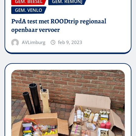
GEM. BEESEL
GEM. REMUNJ
GEM. VENLO
PvdA test met ROODtrip regionaal
openbaar vervoer
AVLimburg
feb 9, 2023