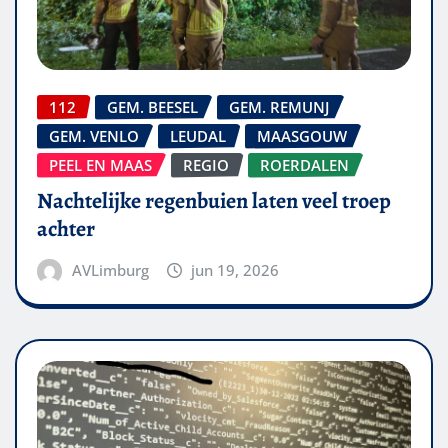
112
GEM. BEESEL
GEM. REMUNJ
GEM. VENLO
LEUDAL
MAASGOUW
PEEL EN MAAS
REGIO
ROERDALEN
Nachtelijke regenbuien laten veel troep
achter
AVLimburg
jun 19, 2026