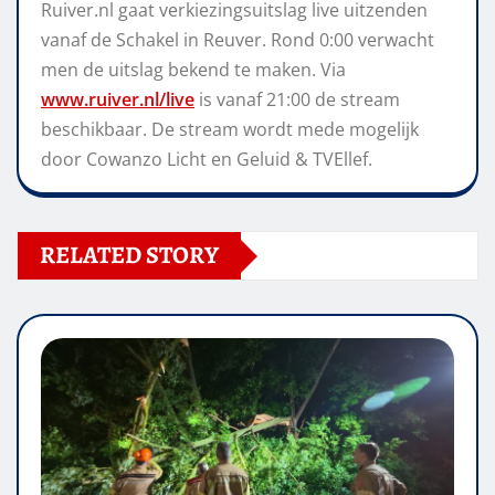
Ruiver.nl gaat verkiezingsuitslag live uitzenden
vanaf de Schakel in Reuver. Rond 0:00 verwacht
men de uitslag bekend te maken. Via
www.ruiver.nl/live
is vanaf 21:00 de stream
beschikbaar. De stream wordt mede mogelijk
door Cowanzo Licht en Geluid & TVEllef.
RELATED STORY