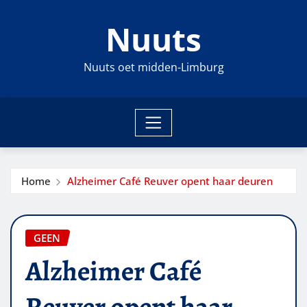
Ga
Nuuts
naar
de
inhoud
Nuuts oet midden-Limburg
Home
Alzheimer Café Reuver opent haar deuren
GEEN
Alzheimer Café
Reuver opent haar