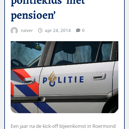
pensioen’
ruiver
apr 24, 2014
0
Een jaar na de kick-off bijeenkomst in Roermond