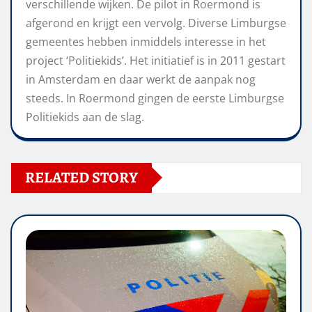
verschillende wijken. De pilot in Roermond is
afgerond en krijgt een vervolg. Diverse Limburgse
gemeentes hebben inmiddels interesse in het
project ‘Politiekids’. Het initiatief is in 2011 gestart
in Amsterdam en daar werkt de aanpak nog
steeds. In Roermond gingen de eerste Limburgse
Politiekids aan de slag.
RELATED STORY