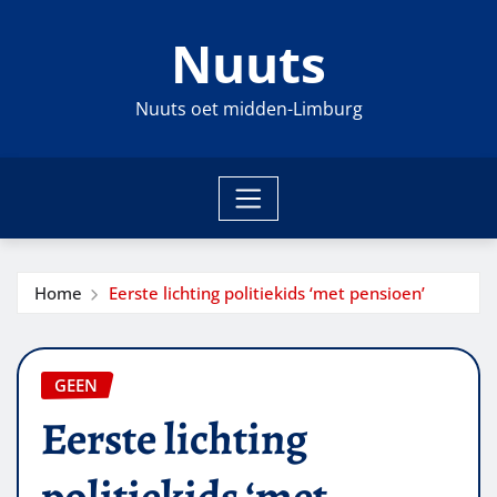
Ga
Nuuts
naar
de
inhoud
Nuuts oet midden-Limburg
Home
Eerste lichting politiekids ‘met pensioen’
GEEN
Eerste lichting
politiekids ‘met