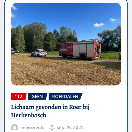
112
GEEN
ROERDALEN
Lichaam gevonden in Roer bij
Herkenbosch
regio.venlo
sep 29, 2025