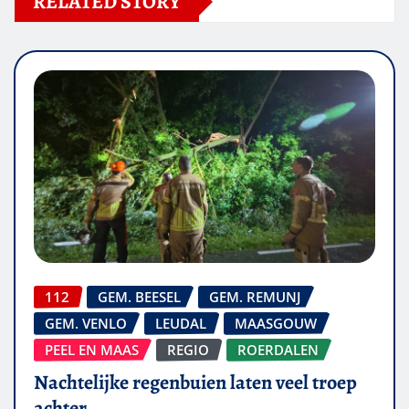
RELATED STORY
112
GEM. BEESEL
GEM. REMUNJ
GEM. VENLO
LEUDAL
MAASGOUW
PEEL EN MAAS
REGIO
ROERDALEN
Nachtelijke regenbuien laten veel troep
achter