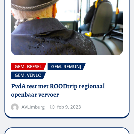
GEM. BEESEL
GEM. REMUNJ
GEM. VENLO
PvdA test met ROODtrip regionaal
openbaar vervoer
AVLimburg
feb 9, 2023