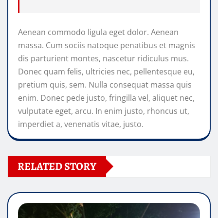
Aenean commodo ligula eget dolor. Aenean
massa. Cum sociis natoque penatibus et magnis
dis parturient montes, nascetur ridiculus mus.
Donec quam felis, ultricies nec, pellentesque eu,
pretium quis, sem. Nulla consequat massa quis
enim. Donec pede justo, fringilla vel, aliquet nec,
vulputate eget, arcu. In enim justo, rhoncus ut,
imperdiet a, venenatis vitae, justo.
RELATED STORY