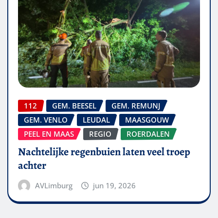
112
GEM. BEESEL
GEM. REMUNJ
GEM. VENLO
LEUDAL
MAASGOUW
PEEL EN MAAS
REGIO
ROERDALEN
Nachtelijke regenbuien laten veel troep
achter
AVLimburg
jun 19, 2026