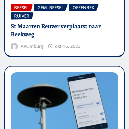
BEESEL
GEM. BEESEL
OFFENBEK
RUIVER
St Maarten Reuver verplaatst naar
Beekweg
AVLimburg
okt 16, 2023