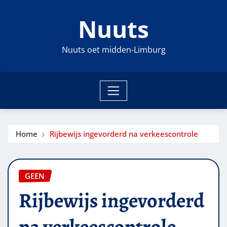
Ga
Nuuts
naar
de
inhoud
Nuuts oet midden-Limburg
Home
Rijbewijs ingevorderd na verkeescontrole
GEEN
Rijbewijs ingevorderd
na verkeescontrole