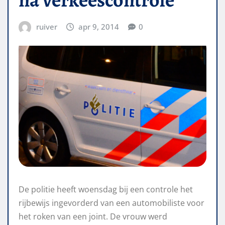
ruiver
apr 9, 2014
0
De politie heeft woensdag bij een controle het
rijbewijs ingevorderd van een automobiliste voor
het roken van een joint. De vrouw werd