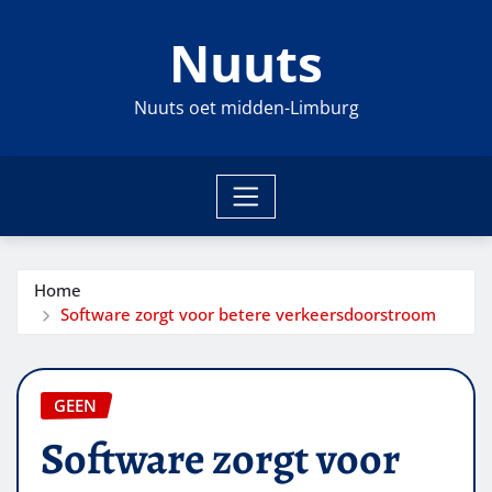
Ga
Nuuts
naar
de
inhoud
Nuuts oet midden-Limburg
Home
Software zorgt voor betere verkeersdoorstroom
GEEN
Software zorgt voor