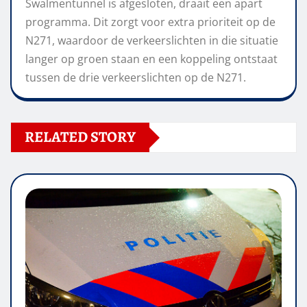
Swalmentunnel is afgesloten, draait een apart
programma. Dit zorgt voor extra prioriteit op de
N271, waardoor de verkeerslichten in die situatie
langer op groen staan en een koppeling ontstaat
tussen de drie verkeerslichten op de N271.
RELATED STORY