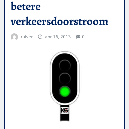
betere
verkeersdoorstroom
ruiver
apr 16, 2013
0