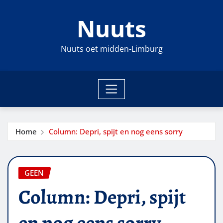
Ga
Nuuts
naar
de
inhoud
Nuuts oet midden-Limburg
Home
Column: Depri, spijt en nog eens sorry
GEEN
Column: Depri, spijt
en nog eens sorry