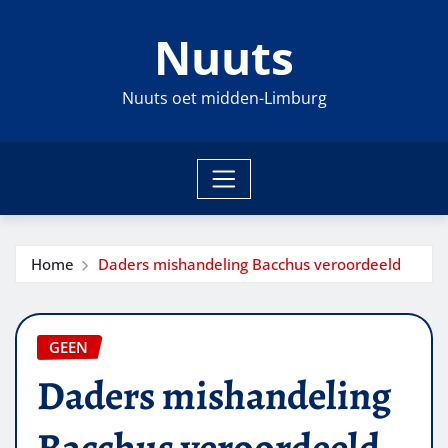
Ga
Nuuts
naar
de
inhoud
Nuuts oet midden-Limburg
Home
Daders mishandeling Bacchus veroordeeld
GEEN
Daders mishandeling
Bacchus veroordeeld