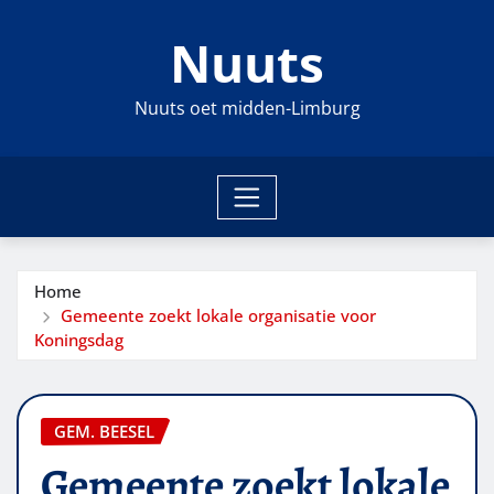
Ga
Nuuts
naar
de
inhoud
Nuuts oet midden-Limburg
Home
Gemeente zoekt lokale organisatie voor
Koningsdag
GEM. BEESEL
Gemeente zoekt lokale