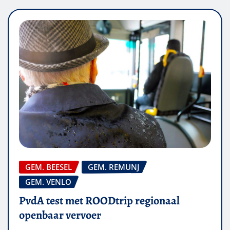
GEM. BEESEL
GEM. REMUNJ
GEM. VENLO
PvdA test met ROODtrip regionaal
openbaar vervoer