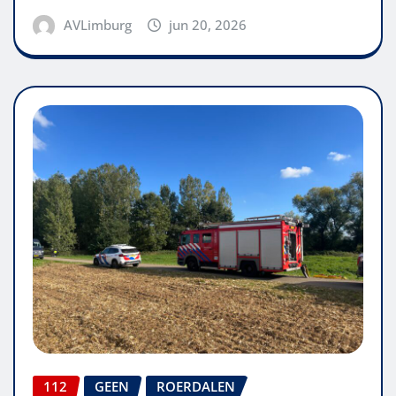
AVLimburg
jun 20, 2026
112
GEEN
ROERDALEN