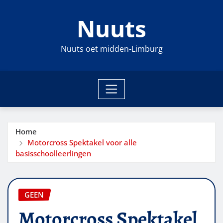
Ga
Nuuts
naar
de
inhoud
Nuuts oet midden-Limburg
Home
Motorcross Spektakel voor alle
basisschoolleerlingen
GEEN
Motorcross Spektakel