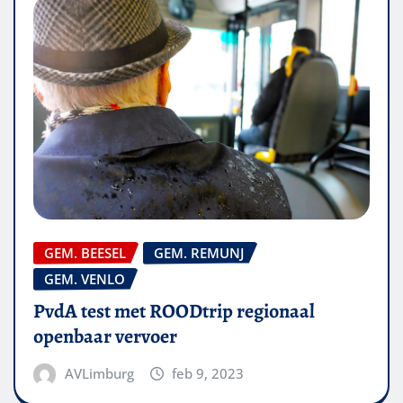
GEM. BEESEL
GEM. REMUNJ
GEM. VENLO
PvdA test met ROODtrip regionaal
openbaar vervoer
AVLimburg
feb 9, 2023