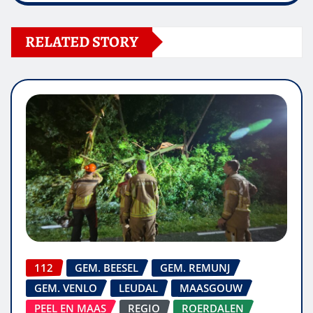
RELATED STORY
112
GEM. BEESEL
GEM. REMUNJ
GEM. VENLO
LEUDAL
MAASGOUW
PEEL EN MAAS
REGIO
ROERDALEN