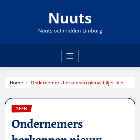
Ga
Nuuts
naar
de
inhoud
Nuuts oet midden-Limburg
Home
Ondernemers herkennen nieuw biljet niet
GEEN
Ondernemers
herkennen nieuw