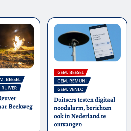
GEM. BEESEL
M. BEESEL
GEM. REMUNJ
RUIVER
GEM. VENLO
Reuver
Duitsers testen digitaal
naar Beekweg
noodalarm, berichten
ook in Nederland te
ontvangen