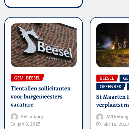
GEM. BEESEL
BEESEL
GE
OFFENBEK
Tientallen sollicitanten
voor burgemeesters
St Maarten 
vacature
verplaatst 
AVLimburg
AVLimburg
jan 8, 2025
okt 16, 2023