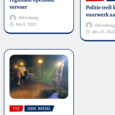
vervoer
Politie treft 
vuurwerk aa
AVLimburg
feb 9, 2023
AVLimburg
dec 23, 202
112
GEM. BEESEL