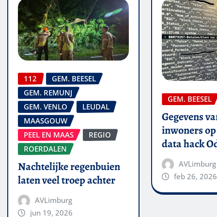
112
GEM. BEESEL
GEM. REMUNJ
GEM. BEESEL
GEM. VENLO
LEUDAL
Gegevens van
MAASGOUW
inwoners op 
PEEL EN MAAS
REGIO
data hack O
ROERDALEN
AVLimburg
Nachtelijke regenbuien
feb 26, 2026
laten veel troep achter
AVLimburg
jun 19, 2026