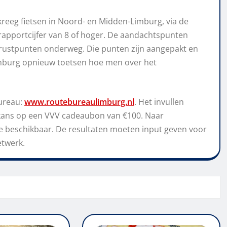
reeg fietsen in Noord- en Midden-Limburg, via de
apportcijfer van 8 of hoger. De aandachtspunten
 rustpunten onderweg.
Die
punten zijn aangepakt en
imburg
opnieuw
toetsen hoe men over het
bureau:
www.routebureaulimburg.nl
. Het invullen
kans op een VVV cadeaubon van €100.
Naar
te beschikbaar.
De resultaten moeten
input geven voor
etwerk
.