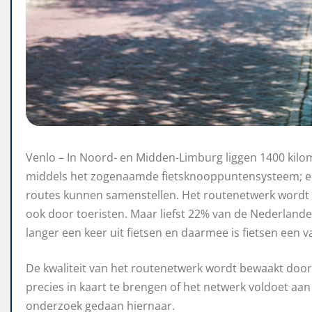
Venlo – In
N
oord- en Midden-Limburg liggen 1
4
00 kilo
middels het zogenaamde fietsknooppuntensysteem; een
routes kunnen samenstellen.
Het routenetwerk wordt 
ook door toeristen. Maar liefst 22% van de
Nederlande
langer een keer uit fietsen
en daarmee is fietsen een va
De kwaliteit van het routenetwerk wordt bewaakt do
precies in kaart te brengen of het netwerk voldoet aa
onderzoek gedaan hiernaar.