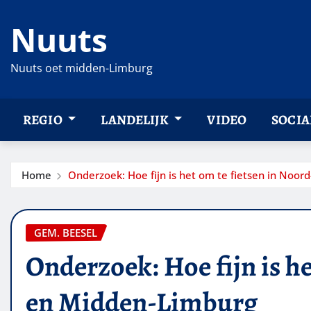
Ga
Nuuts
naar
de
inhoud
Nuuts oet midden-Limburg
REGIO
LANDELIJK
VIDEO
SOCIA
Home
Onderzoek: Hoe fijn is het om te fietsen in Noo
GEM. BEESEL
Onderzoek: Hoe fijn is he
en Midden-Limburg