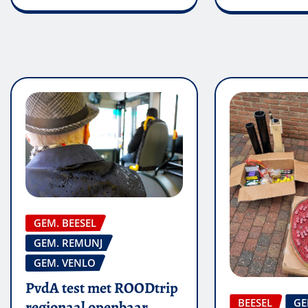
GEM. BEESEL
GEM. REMUNJ
GEM. VENLO
PvdA test met ROODtrip
BEESEL
GE
regionaal openbaar