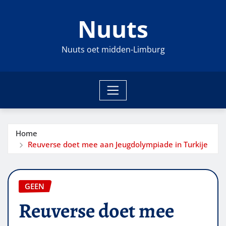
Ga
Nuuts
naar
de
inhoud
Nuuts oet midden-Limburg
Home
Reuverse doet mee aan Jeugdolympiade in Turkije
GEEN
Reuverse doet mee