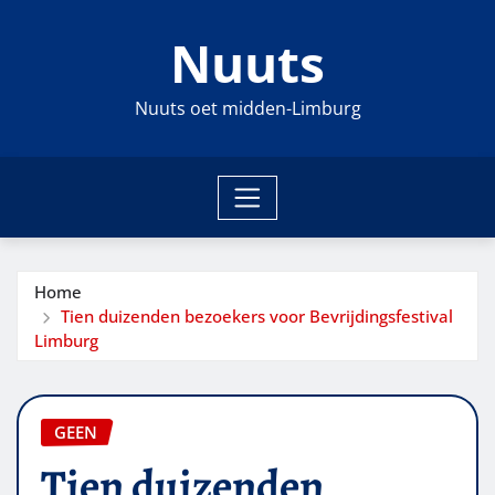
Ga
Nuuts
naar
de
inhoud
Nuuts oet midden-Limburg
Home
Tien duizenden bezoekers voor Bevrijdingsfestival
Limburg
GEEN
Tien duizenden