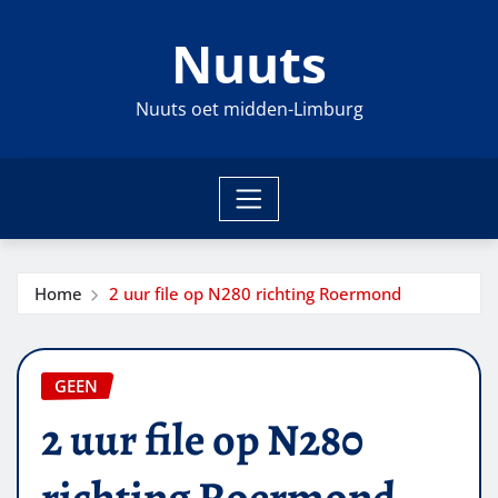
Ga
Nuuts
naar
de
inhoud
Nuuts oet midden-Limburg
Home
2 uur file op N280 richting Roermond
GEEN
2 uur file op N280
richting Roermond