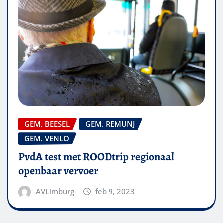
GEM. BEESEL
GEM. REMUNJ
GEM. VENLO
PvdA test met ROODtrip regionaal
openbaar vervoer
AVLimburg
feb 9, 2023