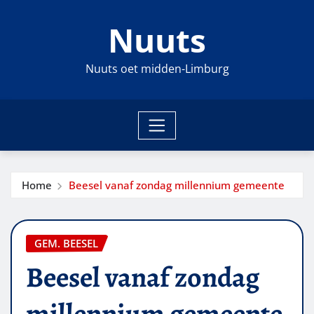
Ga
Nuuts
naar
de
inhoud
Nuuts oet midden-Limburg
Home
Beesel vanaf zondag millennium gemeente
GEM. BEESEL
Beesel vanaf zondag
millennium gemeente