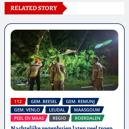
RELATED STORY
112
GEM. BEESEL
GEM. REMUNJ
GEM. VENLO
LEUDAL
MAASGOUW
PEEL EN MAAS
REGIO
ROERDALEN
Nachtelijke regenbuien laten veel troep