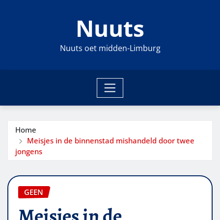
Ga
Nuuts
naar
de
inhoud
Nuuts oet midden-Limburg
Home
Meisjes in de binnenstad mishandeld door twee
jongens
GEEN
Meisjes in de