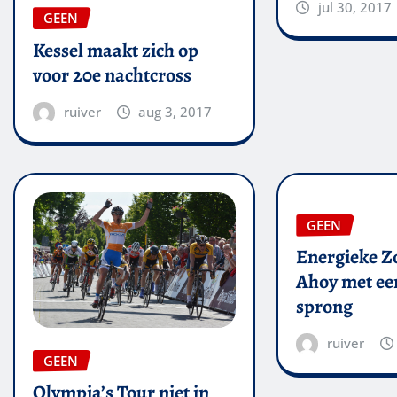
jul 30, 2017
GEEN
Kessel maakt zich op
voor 20e nachtcross
ruiver
aug 3, 2017
GEEN
Energieke Zo
Ahoy met een
sprong
ruiver
GEEN
Olympia’s Tour niet in