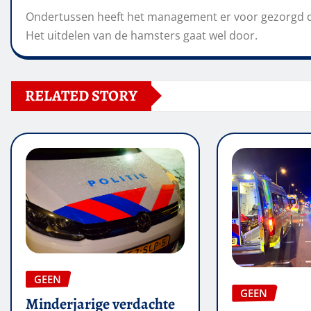
Ondertussen heeft het management er voor gezorgd da
Het uitdelen van de hamsters gaat wel door.
RELATED STORY
GEEN
GEEN
Minderjarige verdachte