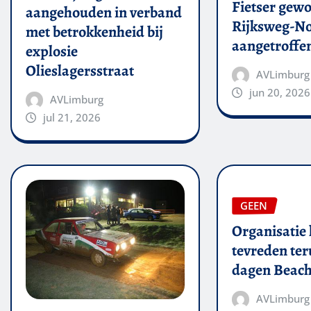
Fietser gew
aangehouden in verband
Rijksweg-N
met betrokkenheid bij
aangetroffe
explosie
Olieslagersstraat
AVLimburg
jun 20, 2026
AVLimburg
jul 21, 2026
GEEN
Organisatie 
tevreden ter
dagen Beach
AVLimburg