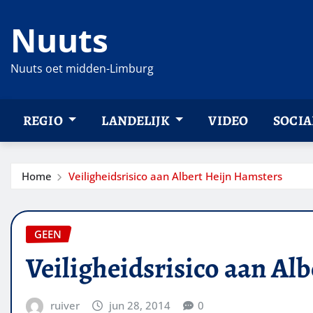
Ga
Nuuts
naar
de
inhoud
Nuuts oet midden-Limburg
REGIO
LANDELIJK
VIDEO
SOCIA
Home
Veiligheidsrisico aan Albert Heijn Hamsters
GEEN
Veiligheidsrisico aan Al
ruiver
jun 28, 2014
0