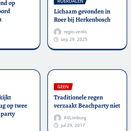
ROERDALEN
ond op
oord
Lichaam gevonden in
n
Roer bij Herkenbosch
regio.venlo
sep 29, 2025
GEEN
kijkt
Traditionele regen
ug op twee
verzaakt Beachparty niet
party
AVLimburg
jul 29, 2017