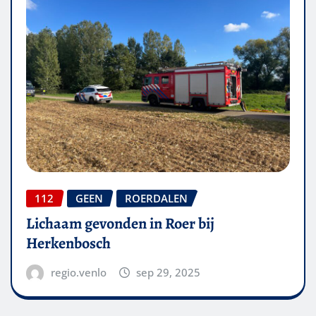
112
GEEN
ROERDALEN
Lichaam gevonden in Roer bij
Herkenbosch
regio.venlo
sep 29, 2025