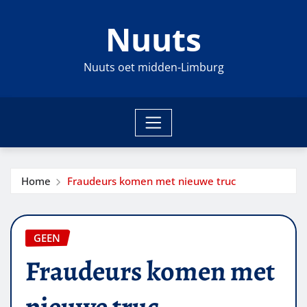
Ga
Nuuts
naar
de
inhoud
Nuuts oet midden-Limburg
Home
Fraudeurs komen met nieuwe truc
GEEN
Fraudeurs komen met
nieuwe truc