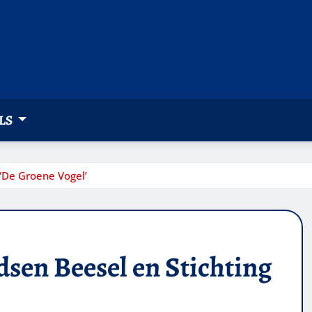
LS
‘De Groene Vogel’
sen Beesel en Stichting