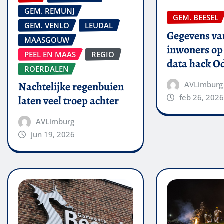
GEM. REMUNJ
GEM. BEESEL
GEM. VENLO
LEUDAL
Gegevens van
MAASGOUW
inwoners op 
PEEL EN MAAS
REGIO
data hack O
ROERDALEN
AVLimburg
Nachtelijke regenbuien
feb 26, 2026
laten veel troep achter
AVLimburg
jun 19, 2026