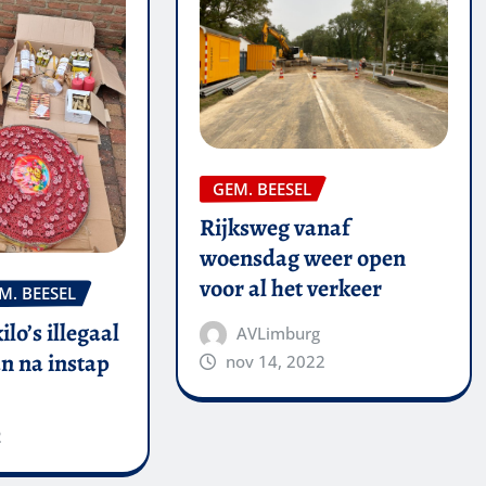
GEM. BEESEL
Rijksweg vanaf
woensdag weer open
voor al het verkeer
M. BEESEL
kilo’s illegaal
AVLimburg
n na instap
nov 14, 2022
2