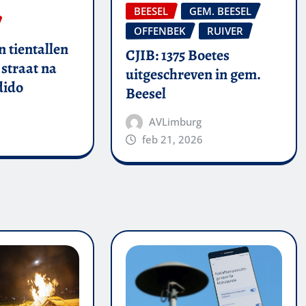
BEESEL
GEM. BEESEL
OFFENBEK
RUIVER
 tientallen
CJIB: 1375 Boetes
straat na
uitgeschreven in gem.
dido
Beesel
AVLimburg
feb 21, 2026