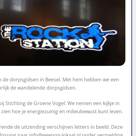
 van de dorpsgidsen in Beesel. Met hem hebben we een
urlijk de wandelende dorpsgidsen.
ij Stichting de Groene Vogel. We nemen een kijkje in
 zien hoe je energiezuinig en milieubewust kunt leven.
rende de uitzending verschijnen letters in beeld. Deze
lossing naar info@gewoon-lokaal.nl onder vermelding