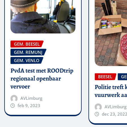
GEM. BEESEL
GEM. REMUNJ
GEM. VENLO
PvdA test met ROODtrip
BEESEL
GE
regionaal openbaar
vervoer
Politie treft 
vuurwerk aa
AVLimburg
feb 9, 2023
AVLimburg
dec 23, 202