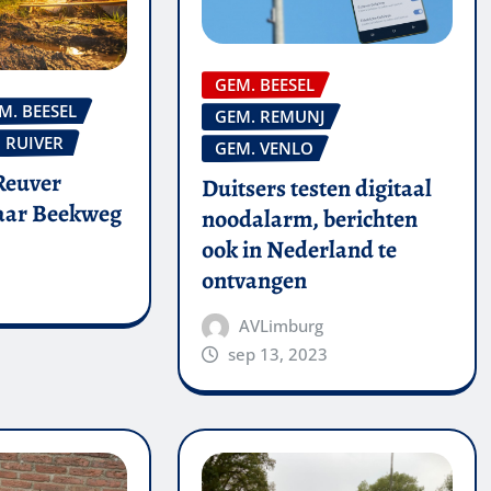
GEM. BEESEL
M. BEESEL
GEM. REMUNJ
RUIVER
GEM. VENLO
Reuver
Duitsers testen digitaal
naar Beekweg
noodalarm, berichten
ook in Nederland te
ontvangen
AVLimburg
sep 13, 2023