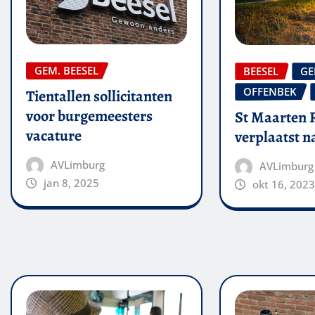
GEM. BEESEL
BEESEL
GE
OFFENBEK
Tientallen sollicitanten
voor burgemeesters
St Maarten 
vacature
verplaatst 
AVLimburg
AVLimburg
jan 8, 2025
okt 16, 2023