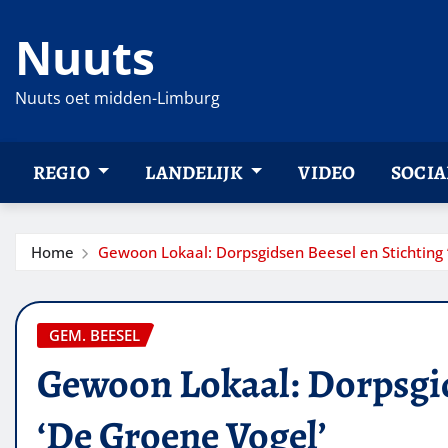
Ga
Nuuts
naar
de
inhoud
Nuuts oet midden-Limburg
REGIO
LANDELIJK
VIDEO
SOCIA
Home
Gewoon Lokaal: Dorpsgidsen Beesel en Stichting 
GEM. BEESEL
Gewoon Lokaal: Dorpsgid
‘De Groene Vogel’