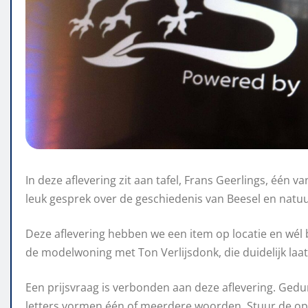
In deze aflevering zit aan tafel, Frans Geerlings, één
leuk gesprek over de geschiedenis van Beesel en natu
Deze aflevering hebben we een item op locatie en wél b
de modelwoning met Ton Verlijsdonk, die duidelijk laat
Een prijsvraag is verbonden aan deze aflevering. Gedu
letters vormen één of meerdere woorden. Stuur de op