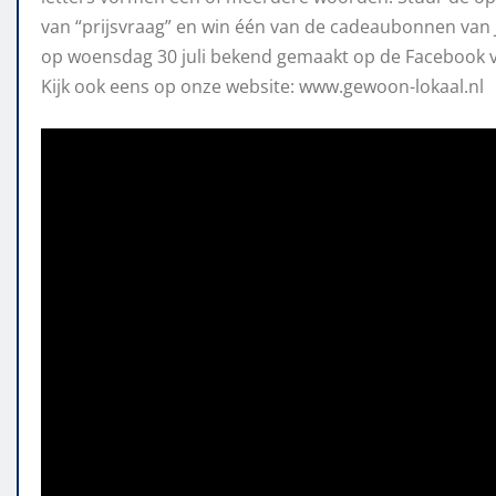
van “prijsvraag” en win één van de cadeaubonnen van Jo
op woensdag 30 juli bekend gemaakt op de Facebook 
Kijk ook eens op onze website: www.gewoon-lokaal.nl