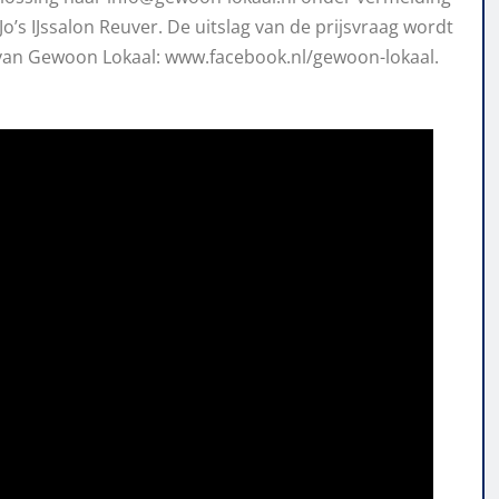
’s IJssalon Reuver. De uitslag van de prijsvraag wordt
van Gewoon Lokaal: www.facebook.nl/gewoon-lokaal.