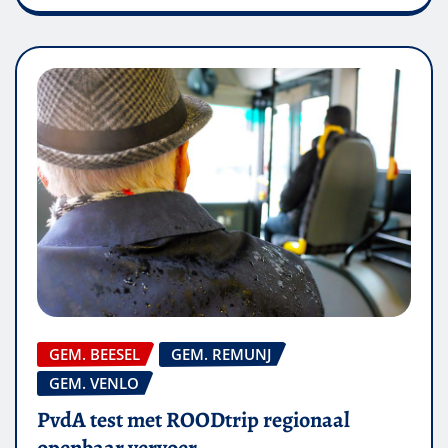
GEM. BEESEL
GEM. REMUNJ
GEM. VENLO
PvdA test met ROODtrip regionaal
openbaar vervoer