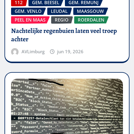
112
GEM. BEESEL
GEM. REMUNJ
GEM. VENLO
LEUDAL
MAASGOUW
PEEL EN MAAS
REGIO
ROERDALEN
Nachtelijke regenbuien laten veel troep
achter
AVLimburg
jun 19, 2026