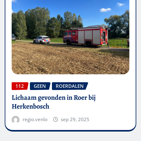
112
GEEN
ROERDALEN
Lichaam gevonden in Roer bij
Herkenbosch
regio.venlo
sep 29, 2025