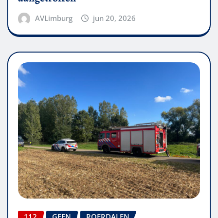
AVLimburg
jun 20, 2026
112
GEEN
ROERDALEN